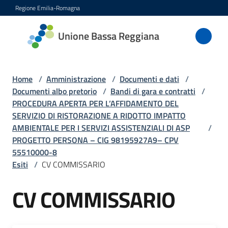
Vai al contenuto
Vai alla navigazione
Vai al footer
Regione Emilia-Romagna
Unione
Unione Bassa Reggiana
Bassa
Reggiana
Home
/
Amministrazione
/
Documenti e dati
/
Documenti albo pretorio
/
Bandi di gara e contratti
/
PROCEDURA APERTA PER L’AFFIDAMENTO DEL
Amministrazione
SERVIZIO DI RISTORAZIONE A RIDOTTO IMPATTO
Menu selezionato
AMBIENTALE PER I SERVIZI ASSISTENZIALI DI ASP
/
Novità
PROGETTO PERSONA – CIG 98195927A9– CPV
55510000-8
Esiti
/
CV COMMISSARIO
Servizi
CV COMMISSARIO
Vivere
l'Unione