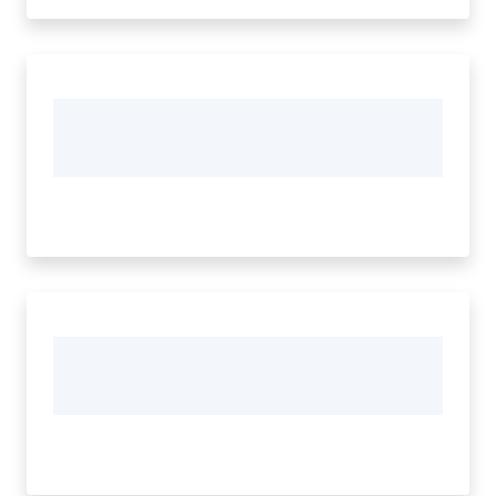
Tutti
gli
argomenti...
Seguici
su