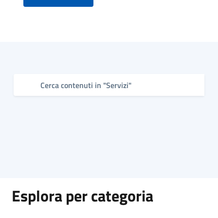
Tutti
gli
argomenti...
Seguici
su
Esplora per categoria