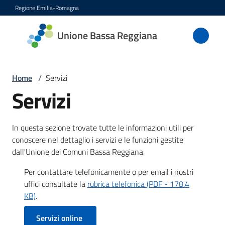
Vai al contenuto
Vai alla navigazione
Vai al footer
Regione Emilia-Romagna
Unione
Unione Bassa Reggiana
Bassa
Reggiana
Home
/
Servizi
Servizi
Amministrazione
In questa sezione trovate tutte le informazioni utili per
Novità
conoscere nel dettaglio i servizi e le funzioni gestite
dall'Unione dei Comuni Bassa Reggiana.
Servizi
Per contattare telefonicamente o per email i nostri
Menu selezionato
uffici consultate la
rubrica telefonica (PDF - 178.4
Vivere
KB)
.
l'Unione
Servizi online