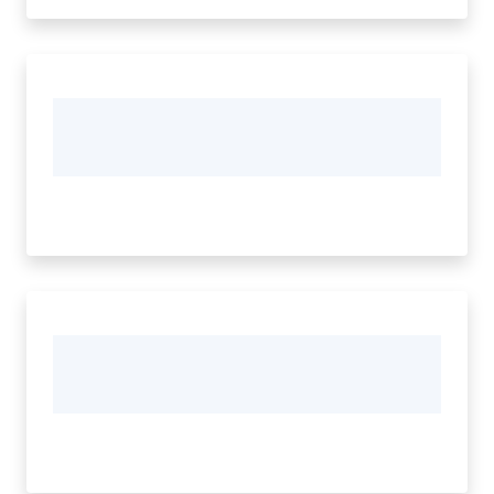
Tutti
gli
argomenti...
Menu selezionato
Seguici
su