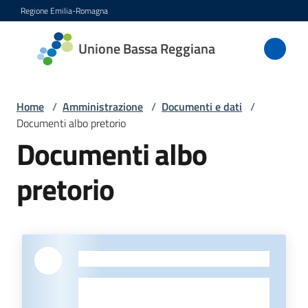
Vai al contenuto
Vai alla navigazione
Vai al footer
Regione Emilia-Romagna
Unione
Unione Bassa Reggiana
Bassa
Reggiana
Home
/
Amministrazione
/
Documenti e dati
/
Documenti albo pretorio
Documenti albo
Amministrazione
Menu selezionato
pretorio
Novità
Servizi
-
Vivere
l'Unione