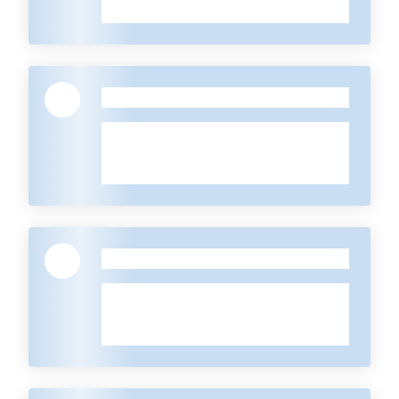
Tutti
gli
-
argomenti...
Seguici
su
-