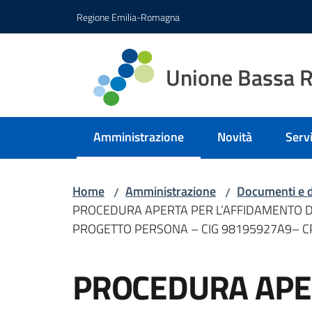
Vai al contenuto
Vai alla navigazione
Vai al footer
Regione Emilia-Romagna
Unione Bassa 
Amministrazione
Novità
Servi
Menu selezionato
Home
Amministrazione
Documenti e d
/
/
PROCEDURA APERTA PER L’AFFIDAMENTO DEL
PROGETTO PERSONA – CIG 98195927A9– C
Salta al contenuto
PROCEDURA APE