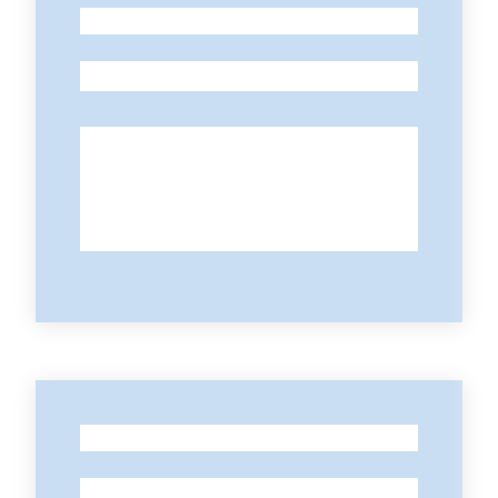
-
-
-
-