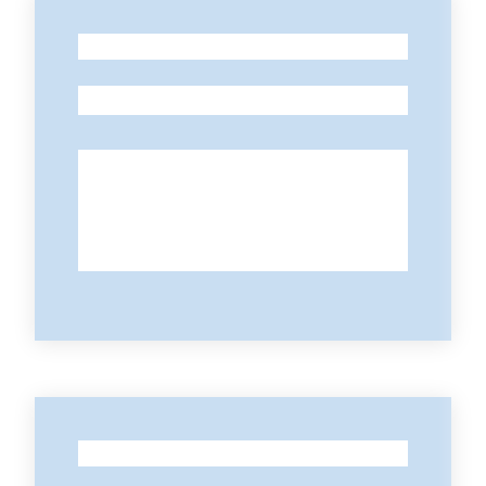
-
-
-