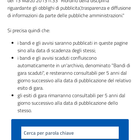
del 13 Marzo 2013 n.33 "Riordino della disciplina
riguardante gli obblighi di pubblicita',trasparenza e diffusione
di informazioni da parte delle pubbliche amministrazioni."
Tutti
Si precisa quindi che:
gli
argomenti...
i bandi e gli avvisi saranno pubblicati in queste pagine
sino alla data di scadenza degli stessi;
i bandi e gli avvisi scaduti confluiscono
automaticamente in un'archivio, denominato "Bandi di
Seguici
gara scaduti", e resteranno consultabili per 5 anni dal
su
giorno successivo alla data di pubblicazione del relativo
esito di gara.
gli esiti di gara rimarranno consultabili per 5 anni dal
giorno successivo alla data di pubblicazione dello
stesso.
Cerca per parola chiave