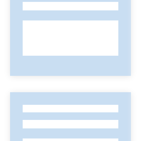
-
-
-