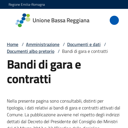
Vai al contenuto
Vai alla navigazione
Vai al footer
Regione Emilia-Romagna
Unione
Unione Bassa Reggiana
Bassa
Reggiana
Home
/
Amministrazione
/
Documenti e dati
/
Documenti albo pretorio
/
Bandi di gara e contratti
Bandi di gara e
Amministrazione
Menu selezionato
contratti
Novità
Servizi
Nella presente pagina sono consultabili, distinti per
tipologia, i dati relativi ai bandi di gara e contratti attivati dal
Vivere
Comune. La pubblicazione avviene nel rispetto degli indirizzi
l'Unione
dettati dal Decreto del Presidente del Consiglio dei Ministri