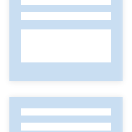
-
-
-
-