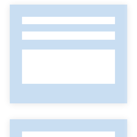
-
-
-