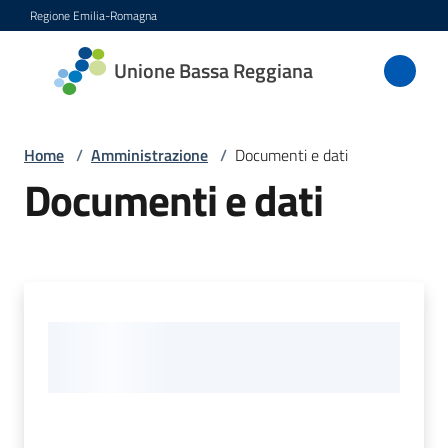
Vai al contenuto
Vai alla navigazione
Vai al footer
Regione Emilia-Romagna
Unione
Unione Bassa Reggiana
Bassa
Reggiana
Home
/
Amministrazione
/
Documenti e dati
Documenti e dati
Amministrazione
Menu selezionato
Novità
Servizi
Vivere
l'Unione