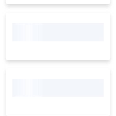
Tutti
gli
argomenti...
Seguici
su