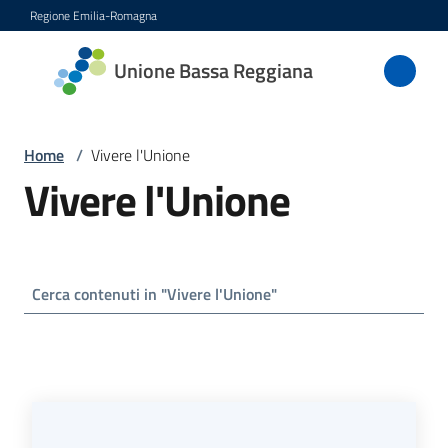
Vai al contenuto
Vai alla navigazione
Vai al footer
Regione Emilia-Romagna
Unione
Unione Bassa Reggiana
Bassa
Reggiana
Home
/
Vivere l'Unione
Vivere l'Unione
Amministrazione
Novità
Servizi
Vivere
l'Unione
Menu selezionato