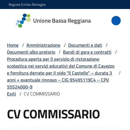
Vai al contenuto
Vai alla navigazione
Vai al footer
Regione Emilia-Romagna
Unione
Unione Bassa Reggiana
Bassa
Reggiana
Home
/
Amministrazione
/
Documenti e dati
/
Documenti albo pretorio
/
Bandi di gara e contratti
/
Procedura aperta per il servizio di ristorazione
Amministrazione
scolastica nei servizi educativi del Comune di Cavezzo
Menu selezionato
e fornitura derrate per il nido "Il Castello" – durata 3
/
Novità
anni + eventuale rinnovo – CIG 95495119C4 – CPV
55524000-9
Esiti
/
CV COMMISSARIO
Servizi
CV COMMISSARIO
Vivere
l'Unione