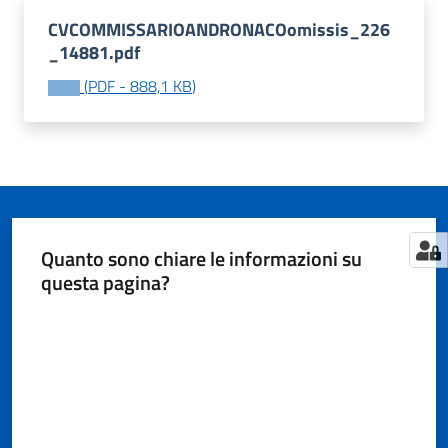
CVCOMMISSARIOANDRONACOomissis_226
_14881.pdf
Tutti
(
PDF
-
888,1 KB
)
gli
argomenti...
Seguici
su
Quanto sono chiare le informazioni su
questa pagina?
Valuta da 1 a 5 stelle