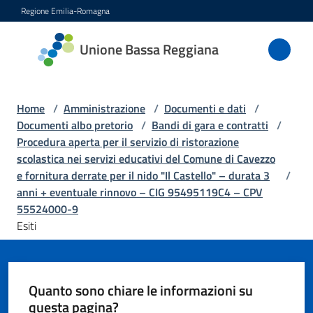
Vai al contenuto
Vai alla navigazione
Vai al footer
Regione Emilia-Romagna
Unione
Unione Bassa Reggiana
Bassa
Reggiana
Home
/
Amministrazione
/
Documenti e dati
/
Documenti albo pretorio
/
Bandi di gara e contratti
/
Procedura aperta per il servizio di ristorazione
Amministrazione
scolastica nei servizi educativi del Comune di Cavezzo
Menu selezionato
e fornitura derrate per il nido "Il Castello" – durata 3
/
Novità
anni + eventuale rinnovo – CIG 95495119C4 – CPV
55524000-9
Esiti
Servizi
Vivere
l'Unione
Quanto sono chiare le informazioni su
questa pagina?