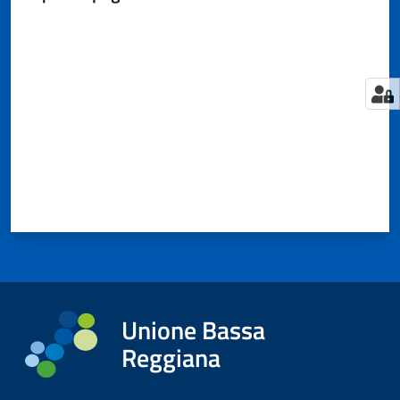
Valuta da 1 a 5 stelle
Tutti
gli
argomenti...
Seguici
su
Unione Bassa
Reggiana