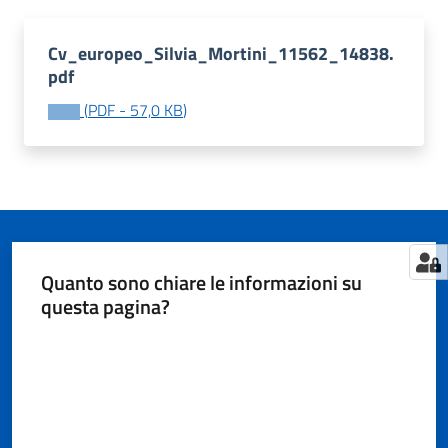
Cv_europeo_Silvia_Mortini_11562_14838.
pdf
Tutti
gli
(
PDF
-
57,0 KB
)
argomenti...
Seguici
su
Quanto sono chiare le informazioni su
questa pagina?
Valuta da 1 a 5 stelle