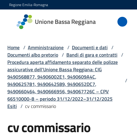
Vai al contenuto
Vai alla navigazione
Vai al footer
Regione Emilia-Romagna
Unione
Unione Bassa Reggiana
Bassa
Reggiana
Home
/
Amministrazione
/
Documenti e dati
/
Documenti albo pretorio
/
Bandi di gara e contratti
/
Procedura aperta affidamento separato delle polizze
Amministrazione
assicurative dell’Unione Bassa Reggiana: CIG
Menu selezionato
9490568877, 94906002E1, 9490609A4C,
/
Novità
9490625781, 9490642589, 9490652DC7,
9490660464, 9490666956, 949067726C – CPV
66510000-8 – periodo 31/12/2022–31/12/2025
Servizi
Esiti
/
cv commissario
Vivere
cv commissario
l'Unione