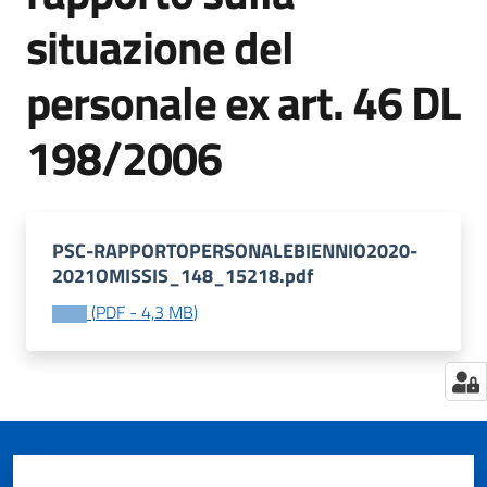
situazione del
personale ex art. 46 DL
Tutti
gli
198/2006
argomenti...
Seguici
PSC-RAPPORTOPERSONALEBIENNIO2020-
su
2021OMISSIS_148_15218.pdf
(
PDF
-
4,3 MB
)