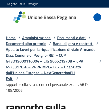
Vai al contenuto
Vai alla navigazione
Vai al footer
Regione Emilia-Romagna
Unione
Unione Bassa Reggiana
Bassa
Reggiana
Home
/
Amministrazione
/
Documenti e dati
/
Documenti albo pretorio
/
Bandi di gara e contratti
/
Appalto lavori per la riqualificazione di viale Armando
Amministrazione
Diaz, Comune di Poviglio (RE) – CUP
Menu selezionato
G43D19000110004 – CIG 9665219708 – CPV
/
Novità
45233120-6 – PNRR M2C4 I2.2 – finanziato
dall'Unione Europea – NextGenerationEU
Esiti
/
Servizi
rapporto sulla situazione del personale ex art. 46 DL
198/2006
Vivere
l'Unione
rapporto sulla