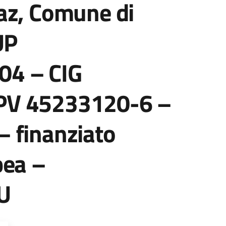
az, Comune di
UP
4 – CIG
PV 45233120-6 –
 finanziato
pea –
U