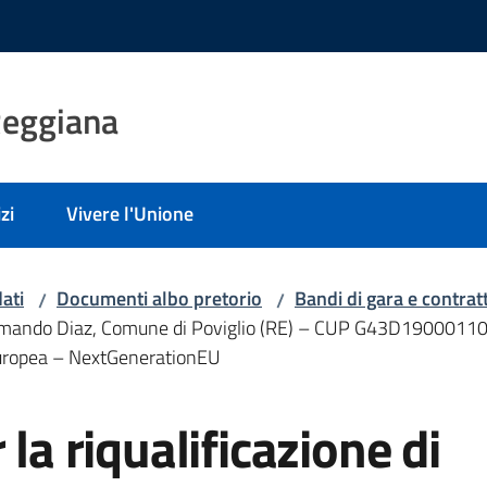
Reggiana
zi
Vivere l'Unione
ati
Documenti albo pretorio
Bandi di gara e contratt
/
/
iale Armando Diaz, Comune di Poviglio (RE) – CUP G43D190
Europea – NextGenerationEU
 la riqualificazione di