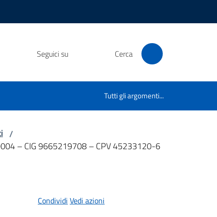
Seguici su
Cerca
Tutti gli argomenti...
i
/
00110004 – CIG 9665219708 – CPV 45233120-6
Condividi
Vedi azioni