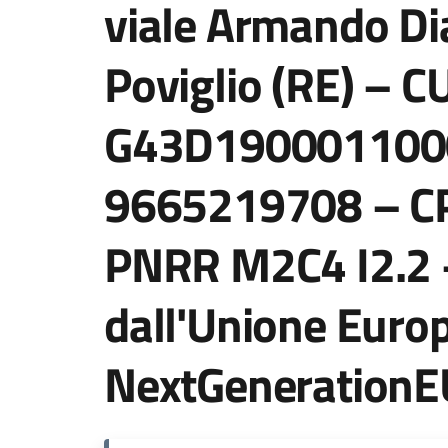
viale Armando Di
Poviglio (RE) – C
G43D1900011000
9665219708 – C
PNRR M2C4 I2.2 –
dall'Unione Euro
NextGenerationE