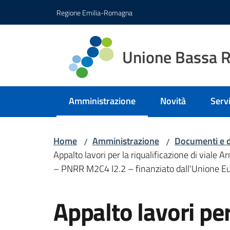
Vai al contenuto
Vai alla navigazione
Vai al footer
Regione Emilia-Romagna
Unione Bassa 
Amministrazione
Novità
Servi
Menu selezionato
Home
Amministrazione
Documenti e d
/
/
Appalto lavori per la riqualificazione di v
– PNRR M2C4 I2.2 – finanziato dall'Unione 
Salta al contenuto
Appalto lavori per