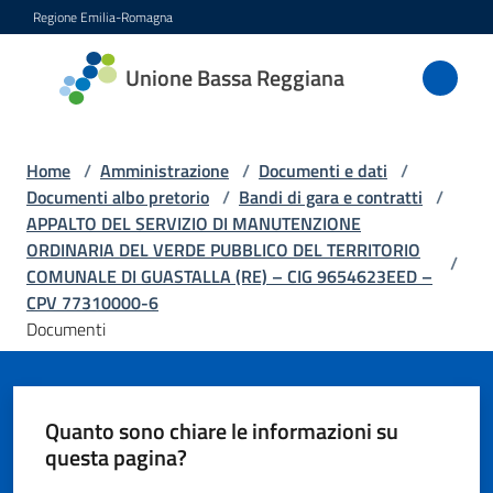
Vai al contenuto
Vai alla navigazione
Vai al footer
Regione Emilia-Romagna
Unione
Unione Bassa Reggiana
Bassa
Reggiana
Home
/
Amministrazione
/
Documenti e dati
/
Documenti albo pretorio
/
Bandi di gara e contratti
/
APPALTO DEL SERVIZIO DI MANUTENZIONE
Amministrazione
ORDINARIA DEL VERDE PUBBLICO DEL TERRITORIO
Menu selezionato
/
COMUNALE DI GUASTALLA (RE) – CIG 9654623EED –
Novità
CPV 77310000-6
Documenti
Servizi
Vivere
Quanto sono chiare le informazioni su
l'Unione
questa pagina?