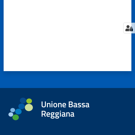
Valuta da 1 a 5 stelle
Tutti
gli
argomenti...
Seguici
su
Unione Bassa
Reggiana