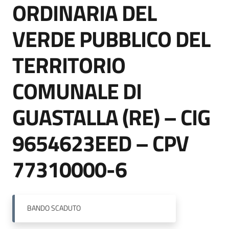
ORDINARIA DEL
VERDE PUBBLICO DEL
Tutti
gli
TERRITORIO
argomenti...
COMUNALE DI
GUASTALLA (RE) – CIG
Seguici
su
9654623EED – CPV
77310000-6
BANDO
SCADUTO