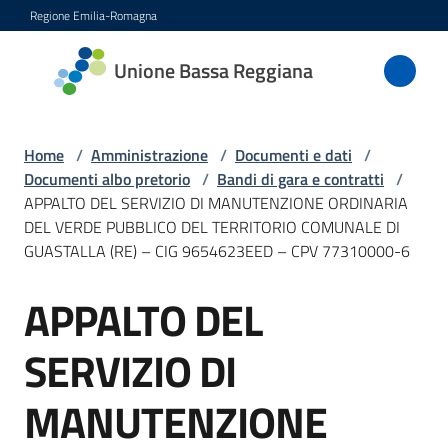
Vai al contenuto
Vai alla navigazione
Vai al footer
Regione Emilia-Romagna
Unione
Unione Bassa Reggiana
Bassa
Reggiana
Home
/
Amministrazione
/
Documenti e dati
/
Documenti albo pretorio
/
Bandi di gara e contratti
/
APPALTO DEL SERVIZIO DI MANUTENZIONE ORDINARIA
Amministrazione
DEL VERDE PUBBLICO DEL TERRITORIO COMUNALE DI
Menu selezionato
GUASTALLA (RE) – CIG 9654623EED – CPV 77310000-6
Novità
APPALTO DEL
Salta al contenuto
Servizi
SERVIZIO DI
Vivere
l'Unione
MANUTENZIONE