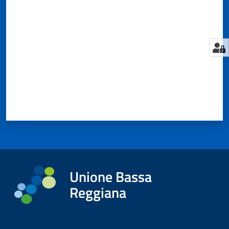
Valuta da 1 a 5 stelle
Tutti
gli
argomenti...
Seguici
su
Unione Bassa
Reggiana