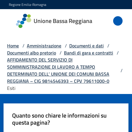
Vai al contenuto
Vai alla navigazione
Vai al footer
Regione Emilia-Romagna
Unione
Unione Bassa Reggiana
Bassa
Reggiana
Home
/
Amministrazione
/
Documenti e dati
/
Documenti albo pretorio
/
Bandi di gara e contratti
/
AFFIDAMENTO DEL SERVIZIO DI
Amministrazione
SOMMINISTRAZIONE DI LAVORO A TEMPO
Menu selezionato
/
DETERMINATO DELL’ UNIONE DEI COMUNI BASSA
Novità
REGGIANA – CIG 9814546393 – CPV 79611000-0
Esiti
Servizi
Vivere
Quanto sono chiare le informazioni su
l'Unione
questa pagina?