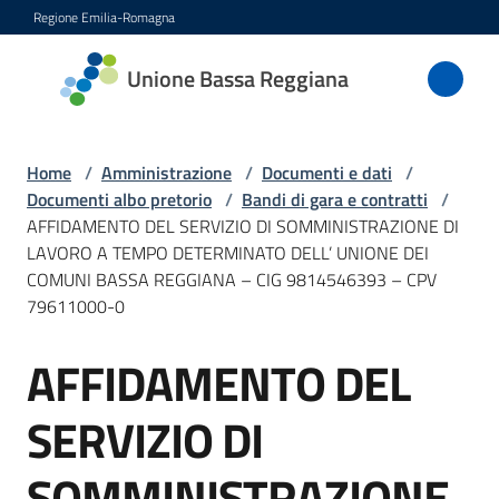
Vai al contenuto
Vai alla navigazione
Vai al footer
Regione Emilia-Romagna
Unione
Unione Bassa Reggiana
Bassa
Reggiana
Home
/
Amministrazione
/
Documenti e dati
/
Documenti albo pretorio
/
Bandi di gara e contratti
/
AFFIDAMENTO DEL SERVIZIO DI SOMMINISTRAZIONE DI
Amministrazione
LAVORO A TEMPO DETERMINATO DELL’ UNIONE DEI
Menu selezionato
COMUNI BASSA REGGIANA – CIG 9814546393 – CPV
Novità
79611000-0
Servizi
AFFIDAMENTO DEL
Salta al contenuto
SERVIZIO DI
Vivere
l'Unione
SOMMINISTRAZIONE