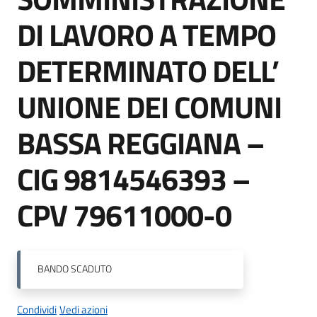
DI LAVORO A TEMPO
DETERMINATO DELL’
Tutti
gli
argomenti...
UNIONE DEI COMUNI
BASSA REGGIANA –
Seguici
CIG 9814546393 –
su
CPV 79611000-0
BANDO
SCADUTO
Condividi
Vedi azioni