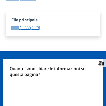
Tutti
File principale
gli
(
-
280,2 KB
)
argomenti...
Menu selezionato
Seguici
su
Quanto sono chiare le informazioni su
questa pagina?
Valuta da 1 a 5 stelle