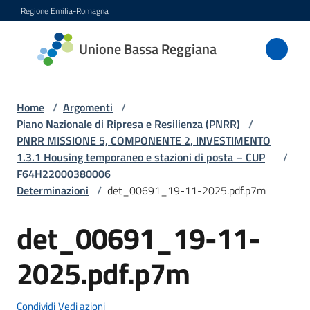
Vai al contenuto
Vai alla navigazione
Vai al footer
Regione Emilia-Romagna
Unione
Unione Bassa Reggiana
Bassa
Reggiana
Home
/
Argomenti
/
Piano Nazionale di Ripresa e Resilienza (PNRR)
/
PNRR MISSIONE 5, COMPONENTE 2, INVESTIMENTO
Amministrazione
1.3.1 Housing temporaneo e stazioni di posta – CUP
/
F64H22000380006
Novità
Determinazioni
/
det_00691_19-11-2025.pdf.p7m
Servizi
det_00691_19-11-
2025.pdf.p7m
Vivere
l'Unione
Condividi
Vedi azioni