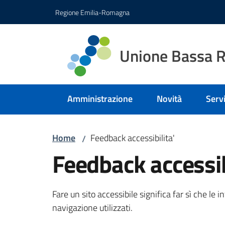
Vai al contenuto
Vai alla navigazione
Vai al footer
Regione Emilia-Romagna
Unione Bassa 
Amministrazione
Novità
Servi
Home
Feedback accessibilita'
/
Feedback accessib
Fare un sito accessibile significa far sì che le 
navigazione utilizzati.