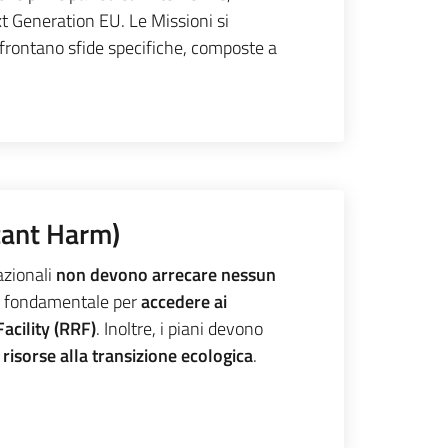
xt Generation EU. Le Missioni si
ffrontano sfide specifiche, composte a
icant Harm)
azionali
non devono arrecare nessun
 è fondamentale per
accedere ai
acility (RRF)
. Inoltre, i piani devono
 risorse alla transizione ecologica
.