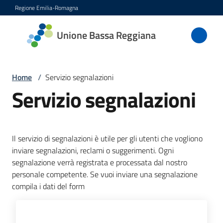
Vai al contenuto
Vai alla navigazione
Vai al footer
Regione Emilia-Romagna
Unione
Unione Bassa Reggiana
Bassa
Reggiana
Home
/
Servizio segnalazioni
Servizio segnalazioni
Amministrazione
Novità
Il servizio di segnalazioni è utile per gli utenti che vogliono
inviare segnalazioni, reclami o suggerimenti. Ogni
Servizi
segnalazione verrà registrata e processata dal nostro
Menu selezionato
personale competente. Se vuoi inviare una segnalazione
compila i dati del form
Vivere
l'Unione