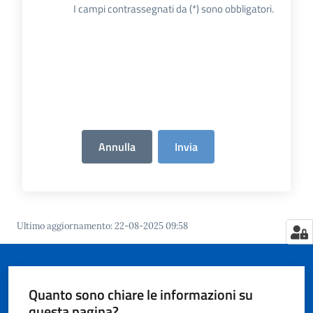
I campi contrassegnati da (*) sono obbligatori.
Tutti
gli
argomenti...
Annulla
Invia
Seguici
su
Ultimo aggiornamento
:
22-08-2025 09:58
Quanto sono chiare le informazioni su
questa pagina?