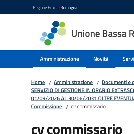
Vai al contenuto
Vai alla navigazione
Vai al footer
Regione Emilia-Romagna
Unione Bassa 
Amministrazione
Novità
Servi
Menu selezionato
Menu
Home
Amministrazione
Documenti e d
/
/
SERVIZIO DI GESTIONE IN ORARIO EXTRA
01/09/2026 AL 30/06/2031 OLTRE EVENTUA
Commissione
cv commissario
/
cv commissario