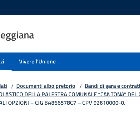
Reggiana
zi
Vivere l'Unione
 selezionato
ati
Documenti albo pretorio
Bandi di gara e contratt
/
/
SCOLASTICO DELLA PALESTRA COMUNALE “CANTONA” DEL
LI OPZIONI – CIG BA866578C7 – CPV 92610000-0.