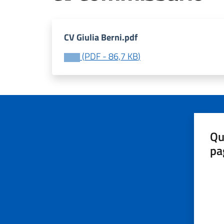
CV Giulia Berni.pdf
(
PDF
-
86,7 KB
)
Qu
pa
Valut