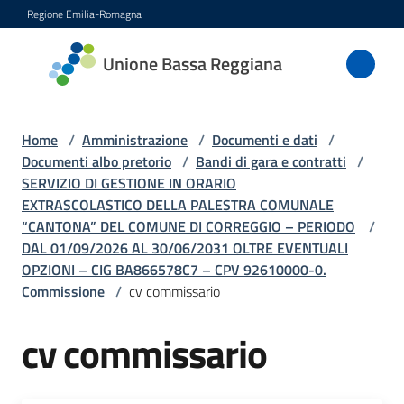
Vai al contenuto
Vai alla navigazione
Vai al footer
Regione Emilia-Romagna
Unione
Unione Bassa Reggiana
Bassa
Reggiana
Home
/
Amministrazione
/
Documenti e dati
/
Documenti albo pretorio
/
Bandi di gara e contratti
/
SERVIZIO DI GESTIONE IN ORARIO
Amministrazione
EXTRASCOLASTICO DELLA PALESTRA COMUNALE
Menu selezionato
“CANTONA” DEL COMUNE DI CORREGGIO – PERIODO
/
Novità
DAL 01/09/2026 AL 30/06/2031 OLTRE EVENTUALI
OPZIONI – CIG BA866578C7 – CPV 92610000-0.
Commissione
/
cv commissario
Servizi
Menu selezionato
cv commissario
Vivere
l'Unione