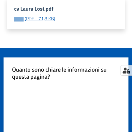
cv Laura Losi.pdf
(
PDF
-
71,8 KB
)
Tutti
gli
argomenti...
Seguici
Quanto sono chiare le informazioni su
su
questa pagina?
Valuta da 1 a 5 stelle