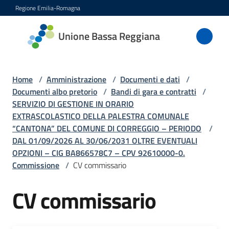
Vai al contenuto
Vai alla navigazione
Vai al footer
Regione Emilia-Romagna
Unione
Unione Bassa Reggiana
Bassa
Reggiana
Home
/
Amministrazione
/
Documenti e dati
/
Documenti albo pretorio
/
Bandi di gara e contratti
/
SERVIZIO DI GESTIONE IN ORARIO
Amministrazione
EXTRASCOLASTICO DELLA PALESTRA COMUNALE
Menu selezionato
“CANTONA” DEL COMUNE DI CORREGGIO – PERIODO
/
Novità
DAL 01/09/2026 AL 30/06/2031 OLTRE EVENTUALI
OPZIONI – CIG BA866578C7 – CPV 92610000-0.
Commissione
/
CV commissario
Servizi
Menu selezionato
CV commissario
Vivere
l'Unione