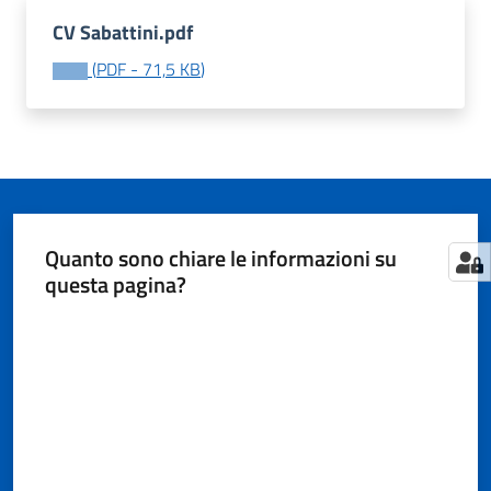
CV Sabattini.pdf
(
PDF
-
71,5 KB
)
Tutti
gli
argomenti...
Seguici
Quanto sono chiare le informazioni su
su
questa pagina?
Valuta da 1 a 5 stelle