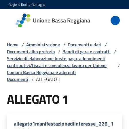
Vai al contenuto
Vai alla navigazione
Vai al footer
Regione Emilia-Romagna
Unione
Unione Bassa Reggiana
Bassa
Reggiana
Home
/
Amministrazione
/
Documenti e dati
/
Documenti albo pretorio
/
Bandi di gara e contratti
/
Servizio di elaborazione buste paga, adempimenti
Amministrazione
contributivi/fiscali e consulenza lavoro per Unione
/
Menu selezionato
Comuni Bassa Reggiana e aderenti
Novità
Documenti
/
ALLEGATO 1
ALLEGATO 1
Servizi
Menu selezionato
Vivere
l'Unione
allegato1manifestazionediinteresse_226_1