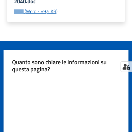
2040.doc
(
Word
-
89,5 KB
)
Tutti
gli
argomenti...
Quanto sono chiare le informazioni su
Seguici
questa pagina?
su
Valuta da 1 a 5 stelle