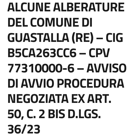
ALCUNE ALBERATURE
DEL COMUNE DI
Tutti
GUASTALLA (RE) – CIG
gli
argomenti...
B5CA263CC6 – CPV
77310000-6 – AVVISO
Seguici
su
DI AVVIO PROCEDURA
NEGOZIATA EX ART.
50, C. 2 BIS D.LGS.
36/23