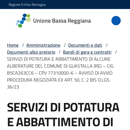
Vai al contenuto
Vai alla navigazione
Vai al footer
Regione Emilia-Romagna
Unione
Unione Bassa Reggiana
Bassa
Reggiana
Home
/
Amministrazione
/
Documenti e dati
/
Documenti albo pretorio
/
Bandi di gara e contratti
/
SERVIZI DI POTATURA E ABBATTIMENTO DI ALCUNE
Amministrazione
ALBERATURE DEL COMUNE DI GUASTALLA (RE) – CIG
Menu selezionato
B5CA263CC6 – CPV 77310000-6 – AVVISO DI AVVIO
Novità
PROCEDURA NEGOZIATA EX ART. 50, C. 2 BIS D.LGS.
36/23
Servizi
Menu selezionato
SERVIZI DI POTATURA
Salta al contenuto
Vivere
E ABBATTIMENTO DI
l'Unione