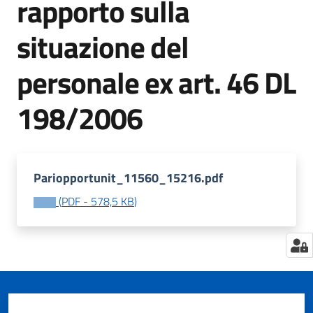
rapporto sulla
situazione del
Tutti
personale ex art. 46 DL
gli
argomenti...
198/2006
Seguici
su
Pariopportunit_11560_15216.pdf
(
PDF
-
578,5 KB
)