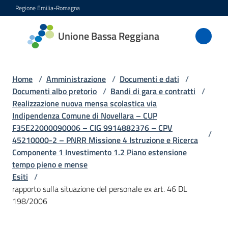
Vai al contenuto
Vai alla navigazione
Vai al footer
Regione Emilia-Romagna
Unione
Unione Bassa Reggiana
Bassa
Reggiana
Home
/
Amministrazione
/
Documenti e dati
/
Documenti albo pretorio
/
Bandi di gara e contratti
/
Realizzazione nuova mensa scolastica via
Amministrazione
Indipendenza Comune di Novellara – CUP
Menu selezionato
F35E22000090006 – CIG 9914882376 – CPV
/
Novità
45210000-2 – PNRR Missione 4 Istruzione e Ricerca
Componente 1 Investimento 1.2 Piano estensione
tempo pieno e mense
Servizi
Esiti
/
rapporto sulla situazione del personale ex art. 46 DL
Vivere
198/2006
l'Unione