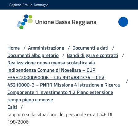
Vai al contenuto
Vai alla navigazione
Vai al footer
Regione Emilia-Romagna
Unione
Unione Bassa Reggiana
Bassa
Reggiana
Home
/
Amministrazione
/
Documenti e dati
/
Documenti albo pretorio
/
Bandi di gara e contratti
/
Realizzazione nuova mensa scolastica via
Amministrazione
Indipendenza Comune di Novellara – CUP
Menu selezionato
F35E22000090006 – CIG 9914882376 – CPV
/
Novità
45210000-2 – PNRR Missione 4 Istruzione e Ricerca
Componente 1 Investimento 1.2 Piano estensione
tempo pieno e mense
Servizi
Esiti
/
rapporto sulla situazione del personale ex art. 46 DL
Vivere
198/2006
l'Unione