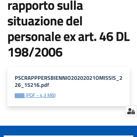
rapporto sulla
situazione del
Tutti
personale ex art. 46 DL
gli
argomenti...
198/2006
Seguici
su
PSCRAPPPERSBIENNIO20202021OMISSIS_2
26_15216.pdf
(
PDF
-
4,3 MB
)