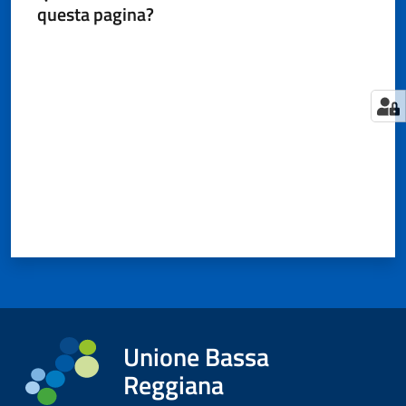
questa pagina?
Valuta da 1 a 5 stelle
Tutti
gli
argomenti...
Seguici
su
Unione Bassa
Reggiana