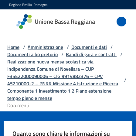
Vai al contenuto
Vai alla navigazione
Vai al footer
Regione Emilia-Romagna
Unione
Unione Bassa Reggiana
Bassa
Reggiana
Home
/
Amministrazione
/
Documenti e dati
/
Documenti albo pretorio
/
Bandi di gara e contratti
/
Realizzazione nuova mensa scolastica via
Amministrazione
Indipendenza Comune di Novellara – CUP
Menu selezionato
F35E22000090006 – CIG 9914882376 – CPV
/
Novità
45210000-2 – PNRR Missione 4 Istruzione e Ricerca
Componente 1 Investimento 1.2 Piano estensione
tempo pieno e mense
Servizi
Documenti
Vivere
l'Unione
Quanto sono chiare le informazioni su