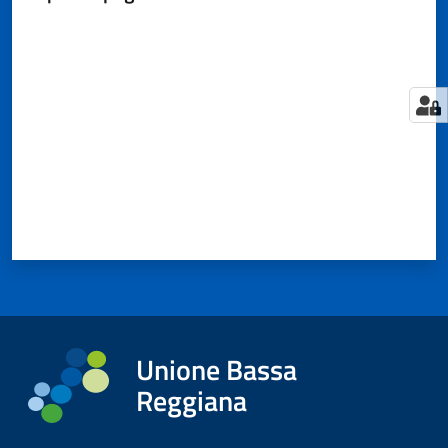
Valuta da 1 a 5 stelle
Tutti
gli
argomenti...
Seguici
su
Unione Bassa
Reggiana