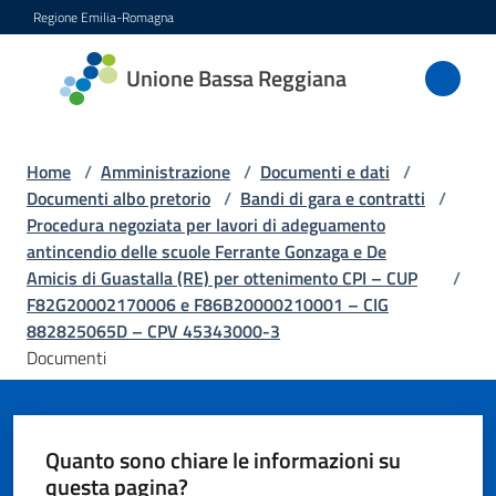
Vai al contenuto
Vai alla navigazione
Vai al footer
Regione Emilia-Romagna
Unione
Unione Bassa Reggiana
Bassa
Reggiana
Home
/
Amministrazione
/
Documenti e dati
/
Documenti albo pretorio
/
Bandi di gara e contratti
/
Procedura negoziata per lavori di adeguamento
Amministrazione
antincendio delle scuole Ferrante Gonzaga e De
Menu selezionato
Amicis di Guastalla (RE) per ottenimento CPI – CUP
/
Novità
F82G20002170006 e F86B20000210001 – CIG
882825065D – CPV 45343000-3
Documenti
Servizi
Vivere
l'Unione
Quanto sono chiare le informazioni su
questa pagina?