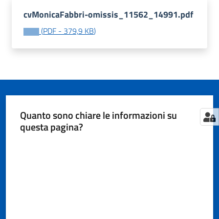
cvMonicaFabbri-omissis_11562_14991.pdf
(
PDF
-
379,9 KB
)
Tutti
gli
argomenti...
Seguici
Quanto sono chiare le informazioni su
su
questa pagina?
Valuta da 1 a 5 stelle