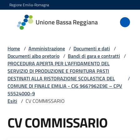
Vai al contenuto
Vai alla navigazione
Vai al footer
Regione Emilia-Romagna
Unione
Unione Bassa Reggiana
Bassa
Reggiana
Home
/
Amministrazione
/
Documenti e dati
/
Documenti albo pretorio
/
Bandi di gara e contratti
/
PROCEDURA APERTA PER L’AFFIDAMENTO DEL
Amministrazione
SERVIZIO DI PRODUZIONE E FORNITURA PASTI
Menu selezionato
DESTINATI ALLA RISTORAZIONE SCOLASTICA DEL
/
Novità
COMUNE DI FINALE EMILIA - CIG 9667962E9E – CPV
55524000-9
Esiti
/
CV COMMISSARIO
Servizi
CV COMMISSARIO
Vivere
l'Unione