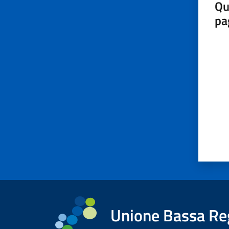
Qu
pa
Valut
Unione Bassa Re