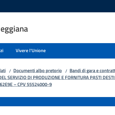
Reggiana
zi
Vivere l'Unione
ati
Documenti albo pretorio
Bandi di gara e contratt
/
/
L SERVIZIO DI PRODUZIONE E FORNITURA PASTI DESTI
962E9E – CPV 55524000-9