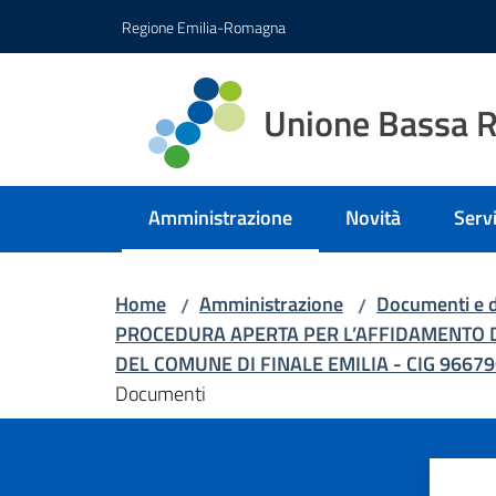
Vai al contenuto
Vai alla navigazione
Vai al footer
Regione Emilia-Romagna
Unione Bassa 
Amministrazione
Novità
Servi
Menu selezionato
Home
Amministrazione
Documenti e d
/
/
PROCEDURA APERTA PER L’AFFIDAMENTO DE
DEL COMUNE DI FINALE EMILIA - CIG 9667
Documenti