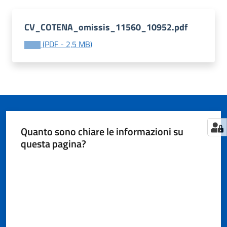
CV_COTENA_omissis_11560_10952.pdf
Tutti
(
PDF
-
2,5 MB
)
gli
argomenti...
Seguici
su
Quanto sono chiare le informazioni su
questa pagina?
Valuta da 1 a 5 stelle