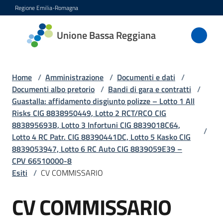
Vai al contenuto
Vai alla navigazione
Vai al footer
Regione Emilia-Romagna
Unione
Unione Bassa Reggiana
Bassa
Reggiana
Home
/
Amministrazione
/
Documenti e dati
/
Documenti albo pretorio
/
Bandi di gara e contratti
/
Guastalla: affidamento disgiunto polizze – Lotto 1 All
Amministrazione
Risks CIG 8838950449, Lotto 2 RCT/RCO CIG
Menu selezionato
883895693B, Lotto 3 Infortuni CIG 8839018C64,
/
Novità
Lotto 4 RC Patr. CIG 88390441DC, Lotto 5 Kasko CIG
8839053947, Lotto 6 RC Auto CIG 8839059E39 –
CPV 66510000-8
Servizi
Esiti
/
CV COMMISSARIO
Vivere
CV COMMISSARIO
l'Unione