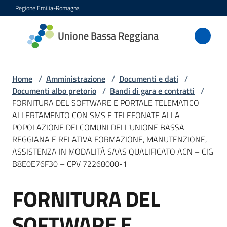
Vai al contenuto
Vai alla navigazione
Vai al footer
Regione Emilia-Romagna
Unione
Unione Bassa Reggiana
Bassa
Reggiana
Home
/
Amministrazione
/
Documenti e dati
/
Documenti albo pretorio
/
Bandi di gara e contratti
/
FORNITURA DEL SOFTWARE E PORTALE TELEMATICO
Amministrazione
ALLERTAMENTO CON SMS E TELEFONATE ALLA
Menu selezionato
POPOLAZIONE DEI COMUNI DELL'UNIONE BASSA
Novità
REGGIANA E RELATIVA FORMAZIONE, MANUTENZIONE,
ASSISTENZA IN MODALITÀ SAAS QUALIFICATO ACN – CIG
B8E0E76F30 – CPV 72268000-1
Servizi
FORNITURA DEL
Salta al contenuto
Vivere
l'Unione
SOFTWARE E