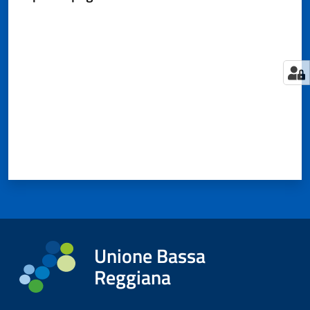
Valuta da 1 a 5 stelle
Tutti
gli
argomenti...
Seguici
su
Unione Bassa
Reggiana