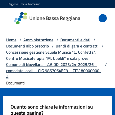
Vai al contenuto
Vai alla navigazione
Vai al footer
Regione Emilia-Romagna
Unione
Unione Bassa Reggiana
Bassa
Reggiana
Home
/
Amministrazione
/
Documenti e dati
/
Documenti albo pretorio
/
Bandi di gara e contratti
/
Concessione gestione Scuola Musica “C. Confetta”,
Amministrazione
Centro Musicoterapia “M. Uboldi” e sala prove
Menu selezionato
Comune di Novellara – AA.DD. 2023/24-2025/26 –
/
Novità
comodato locali – CIG 9867064EC9 – CPV 80000000-
4
Documenti
Servizi
Vivere
l'Unione
Quanto sono chiare le informazioni su
questa pagina?