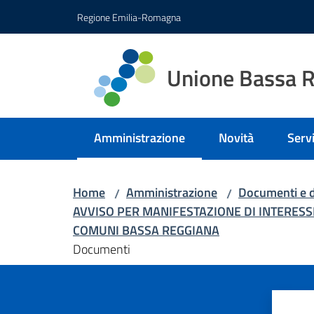
Vai al contenuto
Vai alla navigazione
Vai al footer
Regione Emilia-Romagna
Unione Bassa 
Amministrazione
Novità
Servi
Menu selezionato
Home
Amministrazione
Documenti e d
/
/
AVVISO PER MANIFESTAZIONE DI INTERESSE
COMUNI BASSA REGGIANA
Documenti