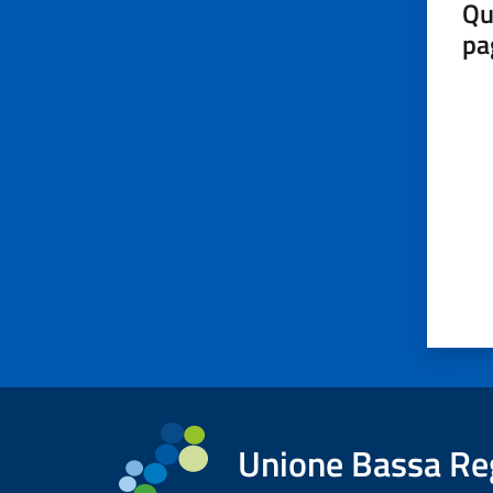
Qu
pa
Valut
Unione Bassa Re