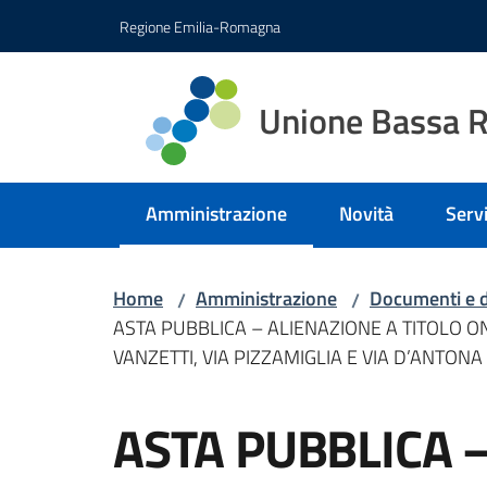
Vai al contenuto
Vai alla navigazione
Vai al footer
Regione Emilia-Romagna
Unione Bassa 
Amministrazione
Novità
Servi
Menu selezionato
Home
Amministrazione
Documenti e d
/
/
ASTA PUBBLICA – ALIENAZIONE A TITOLO ON
VANZETTI, VIA PIZZAMIGLIA E VIA D’ANTON
Salta al contenuto
ASTA PUBBLICA 