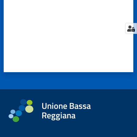
Valuta da 1 a 5 stelle
Tutti
gli
argomenti...
Seguici
su
Unione Bassa
Reggiana