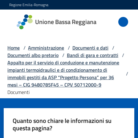
Vai al contenuto
Vai alla navigazione
Vai al footer
Regione Emilia-Romagna
Unione
Unione Bassa Reggiana
Bassa
Reggiana
Home
/
Amministrazione
/
Documenti e dati
/
Documenti albo pretorio
/
Bandi di gara e contratti
/
Appalto per il servizio di conduzione e manutenzione
Amministrazione
impianti termoidraulici e di condizionamento di
Menu selezionato
/
immobili gestiti da ASP “Progetto Persona” per 36
Novità
mesi – CIG 9480785F45 – CPV 50712000-9
Documenti
Servizi
Vivere
Quanto sono chiare le informazioni su
l'Unione
questa pagina?