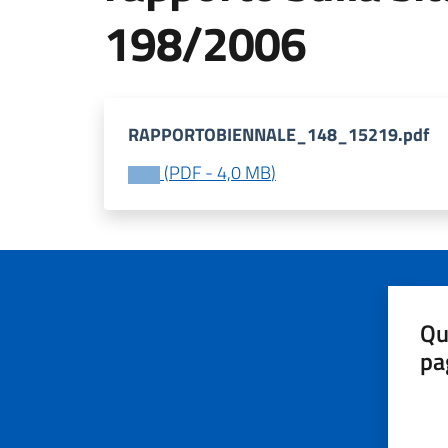
198/2006
RAPPORTOBIENNALE_148_15219.pdf
(
PDF
-
4,0 MB
)
Qu
pa
Valut