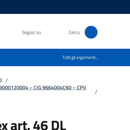
Seguici su
Cerca
Tutti gli argomenti...
i
/
43D19000120004 – CIG 9664004C60 – CPV
/
x art. 46 DL