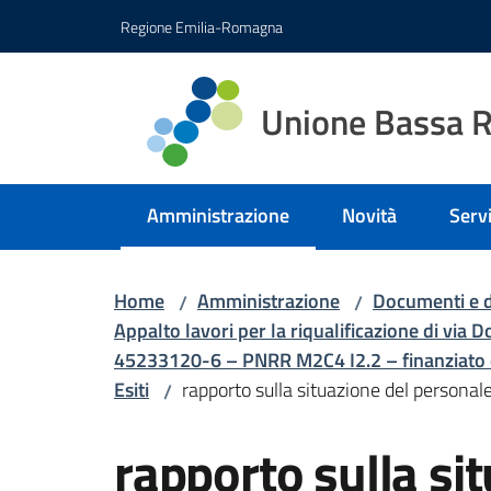
Vai al contenuto
Vai alla navigazione
Vai al footer
Regione Emilia-Romagna
Unione Bassa 
Amministrazione
Novità
Servi
Menu selezionato
Home
Amministrazione
Documenti e d
/
/
Appalto lavori per la riqualificazione di 
45233120-6 – PNRR M2C4 I2.2 – finanziato 
Esiti
rapporto sulla situazione del persona
/
rapporto sulla si