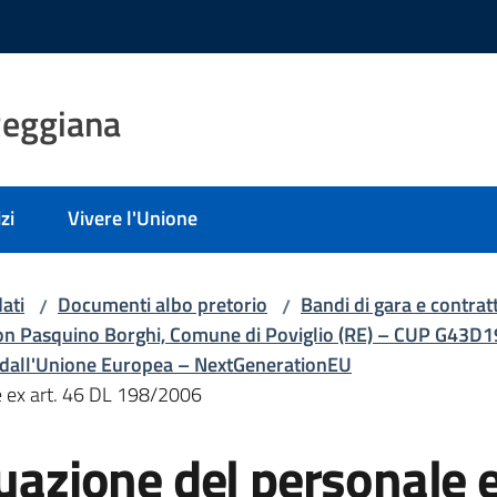
Reggiana
zi
Vivere l'Unione
ati
Documenti albo pretorio
Bandi di gara e contratt
/
/
via Don Pasquino Borghi, Comune di Poviglio (RE) – CUP G
dall'Unione Europea – NextGenerationEU
le ex art. 46 DL 198/2006
tuazione del personale e