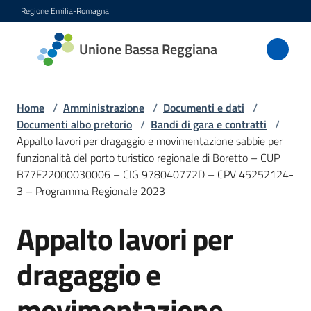
Vai al contenuto
Vai alla navigazione
Vai al footer
Regione Emilia-Romagna
Unione
Unione Bassa Reggiana
Bassa
Reggiana
Home
/
Amministrazione
/
Documenti e dati
/
Documenti albo pretorio
/
Bandi di gara e contratti
/
Appalto lavori per dragaggio e movimentazione sabbie per
Amministrazione
funzionalità del porto turistico regionale di Boretto – CUP
Menu selezionato
B77F22000030006 – CIG 978040772D – CPV 45252124-
Novità
3 – Programma Regionale 2023
Servizi
Appalto lavori per
Salta al contenuto
dragaggio e
Vivere
l'Unione
movimentazione