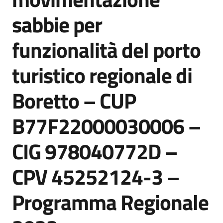
sabbie per
funzionalità del porto
Tutti
gli
argomenti...
turistico regionale di
Boretto – CUP
Seguici
B77F22000030006 –
su
CIG 978040772D –
CPV 45252124-3 –
Programma Regionale