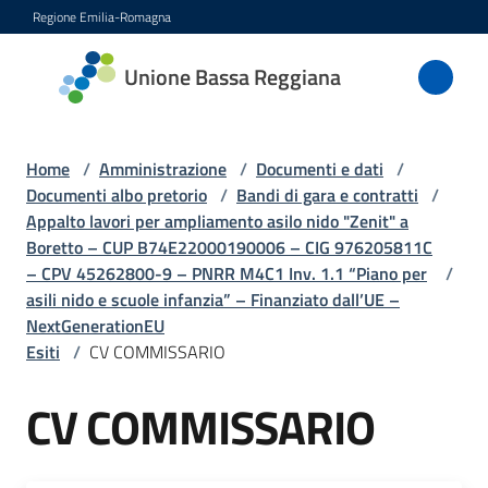
Vai al contenuto
Vai alla navigazione
Vai al footer
Regione Emilia-Romagna
Unione
Unione Bassa Reggiana
Bassa
Reggiana
Home
/
Amministrazione
/
Documenti e dati
/
Documenti albo pretorio
/
Bandi di gara e contratti
/
Appalto lavori per ampliamento asilo nido "Zenit" a
Amministrazione
Boretto – CUP B74E22000190006 – CIG 976205811C
Menu selezionato
– CPV 45262800-9 – PNRR M4C1 Inv. 1.1 “Piano per
/
Novità
asili nido e scuole infanzia” – Finanziato dall’UE –
NextGenerationEU
Esiti
/
CV COMMISSARIO
Servizi
CV COMMISSARIO
Vivere
l'Unione