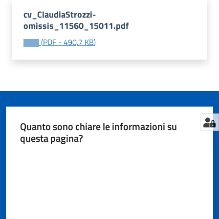
cv_ClaudiaStrozzi-
omissis_11560_15011.pdf
Tutti
(
PDF
-
490,7 KB
)
gli
argomenti...
Seguici
su
Quanto sono chiare le informazioni su
questa pagina?
Valuta da 1 a 5 stelle