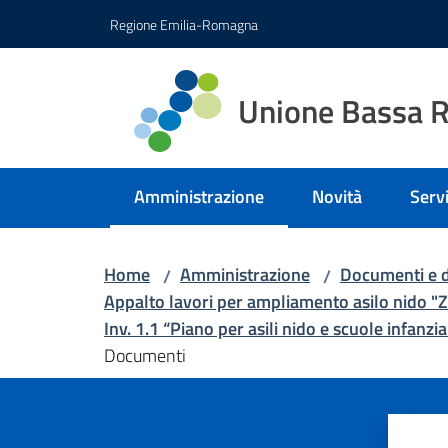
Vai al contenuto
Vai alla navigazione
Vai al footer
Regione Emilia-Romagna
Unione Bassa 
Amministrazione
Novità
Servi
Menu selezionato
Home
Amministrazione
Documenti e d
/
/
Appalto lavori per ampliamento asilo nid
Inv. 1.1 “Piano per asili nido e scuole infan
Documenti