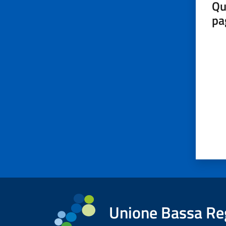
Qu
pa
Valut
Unione Bassa Re