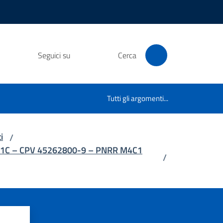
Seguici su
Cerca
Tutti gli argomenti...
i
/
5811C – CPV 45262800-9 – PNRR M4C1
/