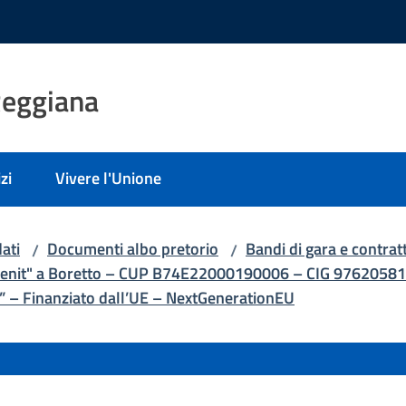
Reggiana
zi
Vivere l'Unione
ati
Documenti albo pretorio
Bandi di gara e contratt
/
/
o "Zenit" a Boretto – CUP B74E22000190006 – CIG 97620
zia” – Finanziato dall’UE – NextGenerationEU