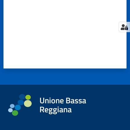
Valuta da 1 a 5 stelle
Tutti
gli
argomenti...
Seguici
su
Unione Bassa
Reggiana