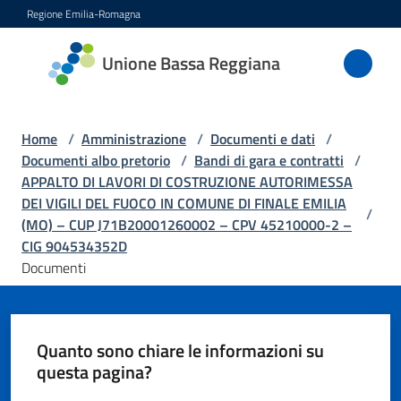
Vai al contenuto
Vai alla navigazione
Vai al footer
Regione Emilia-Romagna
Unione
Unione Bassa Reggiana
Bassa
Reggiana
Home
/
Amministrazione
/
Documenti e dati
/
Documenti albo pretorio
/
Bandi di gara e contratti
/
APPALTO DI LAVORI DI COSTRUZIONE AUTORIMESSA
Amministrazione
DEI VIGILI DEL FUOCO IN COMUNE DI FINALE EMILIA
Menu selezionato
/
(MO) – CUP J71B20001260002 – CPV 45210000-2 –
Novità
CIG 904534352D
Documenti
Servizi
Vivere
Quanto sono chiare le informazioni su
l'Unione
questa pagina?