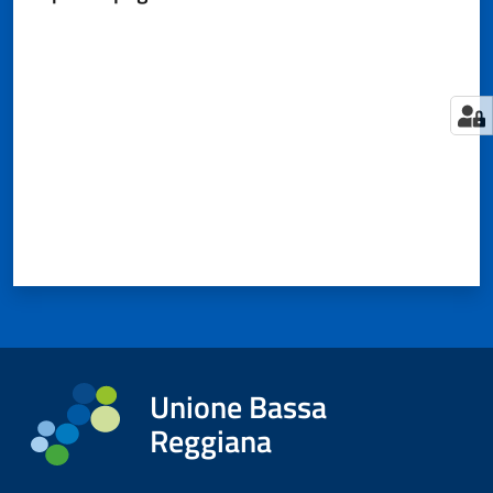
Valuta da 1 a 5 stelle
Tutti
gli
argomenti...
Seguici
su
Unione Bassa
Reggiana