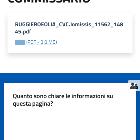
RUGGIEROEOLIA_CVC.Iomissis_11562_148
Tutti
45.pdf
gli
argomenti...
(
PDF
-
3,8 MB
)
Seguici
su
Quanto sono chiare le informazioni su
questa pagina?
Valuta da 1 a 5 stelle