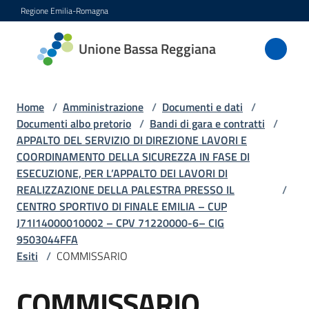
Vai al contenuto
Vai alla navigazione
Vai al footer
Regione Emilia-Romagna
Unione
Unione Bassa Reggiana
Bassa
Reggiana
Home
/
Amministrazione
/
Documenti e dati
/
Documenti albo pretorio
/
Bandi di gara e contratti
/
APPALTO DEL SERVIZIO DI DIREZIONE LAVORI E
Amministrazione
COORDINAMENTO DELLA SICUREZZA IN FASE DI
Menu selezionato
ESECUZIONE, PER L’APPALTO DEI LAVORI DI
Novità
REALIZZAZIONE DELLA PALESTRA PRESSO IL
/
CENTRO SPORTIVO DI FINALE EMILIA – CUP
J71I14000010002 – CPV 71220000-6– CIG
Servizi
9503044FFA
Esiti
/
COMMISSARIO
Vivere
l'Unione
COMMISSARIO