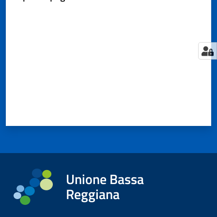
Valuta da 1 a 5 stelle
Tutti
gli
argomenti...
Seguici
su
Unione Bassa
Reggiana