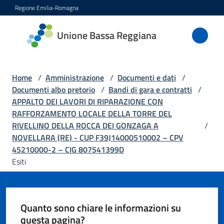
Vai al contenuto
Vai alla navigazione
Vai al footer
Regione Emilia-Romagna
Unione
Unione Bassa Reggiana
Bassa
Reggiana
Home
/
Amministrazione
/
Documenti e dati
/
Documenti albo pretorio
/
Bandi di gara e contratti
/
APPALTO DEI LAVORI DI RIPARAZIONE CON
Amministrazione
RAFFORZAMENTO LOCALE DELLA TORRE DEL
Menu selezionato
RIVELLINO DELLA ROCCA DEI GONZAGA A
/
Novità
NOVELLARA (RE) - CUP F39J14000510002 – CPV
45210000-2 – CIG 807541399D
Esiti
Servizi
Vivere
l'Unione
Quanto sono chiare le informazioni su
questa pagina?