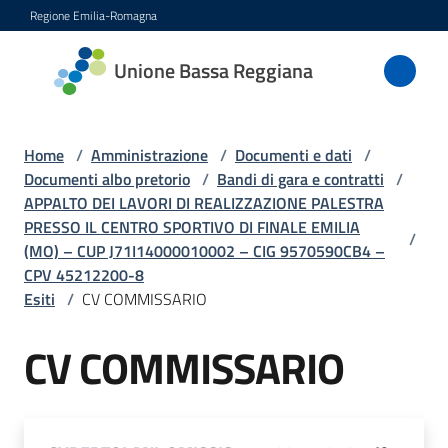
Vai al contenuto
Vai alla navigazione
Vai al footer
Regione Emilia-Romagna
Unione
Unione Bassa Reggiana
Bassa
Reggiana
Home
/
Amministrazione
/
Documenti e dati
/
Documenti albo pretorio
/
Bandi di gara e contratti
/
APPALTO DEI LAVORI DI REALIZZAZIONE PALESTRA
Amministrazione
PRESSO IL CENTRO SPORTIVO DI FINALE EMILIA
Menu selezionato
/
(MO) – CUP J71I14000010002 – CIG 9570590CB4 –
Novità
CPV 45212200-8
Esiti
/
CV COMMISSARIO
Servizi
CV COMMISSARIO
Vivere
l'Unione