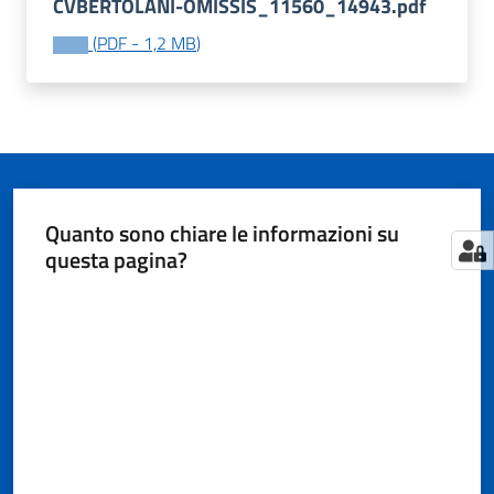
CVBERTOLANI-OMISSIS_11560_14943.pdf
(
PDF
-
1,2 MB
)
Tutti
gli
argomenti...
Quanto sono chiare le informazioni su
Seguici
questa pagina?
su
Valuta da 1 a 5 stelle