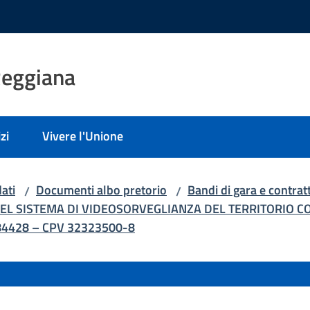
Reggiana
zi
Vivere l'Unione
ati
Documenti albo pretorio
Bandi di gara e contratt
/
/
DEL SISTEMA DI VIDEOSORVEGLIANZA DEL TERRITORIO 
84428 – CPV 32323500-8