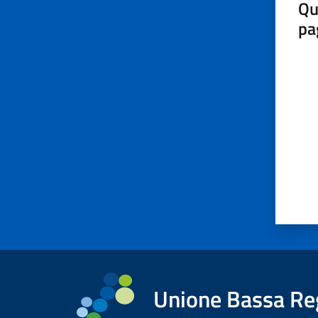
Qu
pa
Valut
Unione Bassa Re