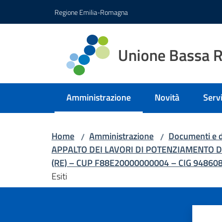
Vai al contenuto
Vai alla navigazione
Vai al footer
Regione Emilia-Romagna
Unione Bassa 
Amministrazione
Novità
Servi
Menu selezionato
Home
Amministrazione
Documenti e d
/
/
APPALTO DEI LAVORI DI POTENZIAMENTO 
(RE) – CUP F88E20000000004 – CIG 94860
Esiti