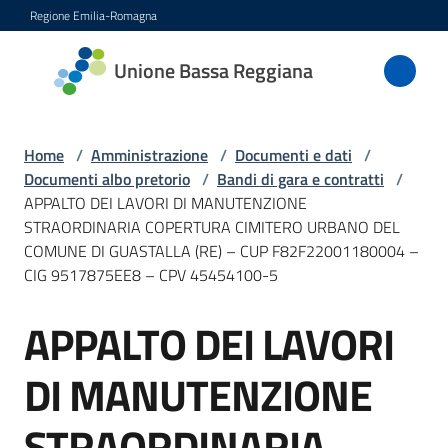
Vai al contenuto
Vai alla navigazione
Vai al footer
Regione Emilia-Romagna
Unione
Unione Bassa Reggiana
Bassa
Reggiana
Home
/
Amministrazione
/
Documenti e dati
/
Documenti albo pretorio
/
Bandi di gara e contratti
/
APPALTO DEI LAVORI DI MANUTENZIONE
Amministrazione
STRAORDINARIA COPERTURA CIMITERO URBANO DEL
Menu selezionato
COMUNE DI GUASTALLA (RE) – CUP F82F22001180004 –
Novità
CIG 9517875EE8 – CPV 45454100-5
Servizi
APPALTO DEI LAVORI
Salta al contenuto
DI MANUTENZIONE
Vivere
l'Unione
STRAORDINARIA