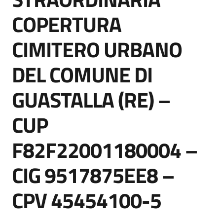
COPERTURA
CIMITERO URBANO
Tutti
gli
argomenti...
DEL COMUNE DI
GUASTALLA (RE) –
Seguici
CUP
su
F82F22001180004 –
CIG 9517875EE8 –
CPV 45454100-5